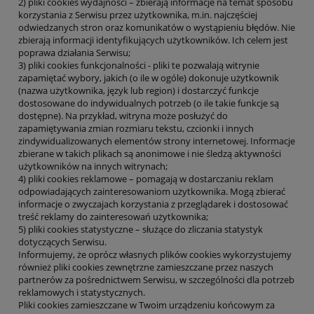
2) pliki cookies wydajności – zbierają informacje na temat sposobu
korzystania z Serwisu przez użytkownika, m.in. najczęściej
odwiedzanych stron oraz komunikatów o wystąpieniu błędów. Nie
zbierają informacji identyfikujących użytkowników. Ich celem jest
poprawa działania Serwisu;
3) pliki cookies funkcjonalności - pliki te pozwalają witrynie
zapamiętać wybory, jakich (o ile w ogóle) dokonuje użytkownik
(nazwa użytkownika, język lub region) i dostarczyć funkcje
dostosowane do indywidualnych potrzeb (o ile takie funkcje są
dostępne). Na przykład, witryna może posłużyć do
zapamiętywania zmian rozmiaru tekstu, czcionki i innych
zindywidualizowanych elementów strony internetowej. Informacje
zbierane w takich plikach są anonimowe i nie śledzą aktywności
użytkowników na innych witrynach;
4) pliki cookies reklamowe – pomagają w dostarczaniu reklam
odpowiadających zainteresowaniom użytkownika. Mogą zbierać
informacje o zwyczajach korzystania z przeglądarek i dostosować
treść reklamy do zainteresowań użytkownika;
5) pliki cookies statystyczne – służące do zliczania statystyk
dotyczących Serwisu.
Informujemy, że oprócz własnych plików cookies wykorzystujemy
również pliki cookies zewnętrzne zamieszczane przez naszych
partnerów za pośrednictwem Serwisu, w szczególności dla potrzeb
reklamowych i statystycznych.
Pliki cookies zamieszczane w Twoim urządzeniu końcowym za