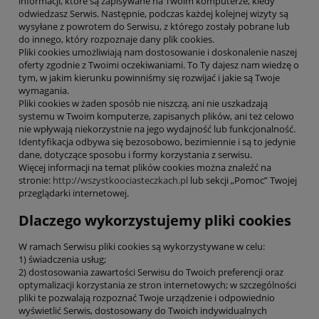
informacji, które są zapisywane na Twoim komputerze, kiedy
odwiedzasz Serwis. Następnie, podczas każdej kolejnej wizyty są
wysyłane z powrotem do Serwisu, z którego zostały pobrane lub
do innego, który rozpoznaje dany plik cookies.
Pliki cookies umożliwiają nam dostosowanie i doskonalenie naszej
oferty zgodnie z Twoimi oczekiwaniami. To Ty dajesz nam wiedzę o
tym, w jakim kierunku powinniśmy się rozwijać i jakie są Twoje
wymagania.
Pliki cookies w żaden sposób nie niszczą, ani nie uszkadzają
systemu w Twoim komputerze, zapisanych plików, ani też celowo
nie wpływają niekorzystnie na jego wydajność lub funkcjonalność.
Identyfikacja odbywa się bezosobowo, bezimiennie i są to jedynie
dane, dotyczące sposobu i formy korzystania z serwisu.
Więcej informacji na temat plików cookies można znaleźć na
stronie:
http://wszystkoociasteczkach.pl
lub sekcji „Pomoc” Twojej
przeglądarki internetowej.
Dlaczego wykorzystujemy pliki cookies
W ramach Serwisu pliki cookies są wykorzystywane w celu:
1) świadczenia usług;
2) dostosowania zawartości Serwisu do Twoich preferencji oraz
optymalizacji korzystania ze stron internetowych; w szczególności
pliki te pozwalają rozpoznać Twoje urządzenie i odpowiednio
wyświetlić Serwis, dostosowany do Twoich indywidualnych