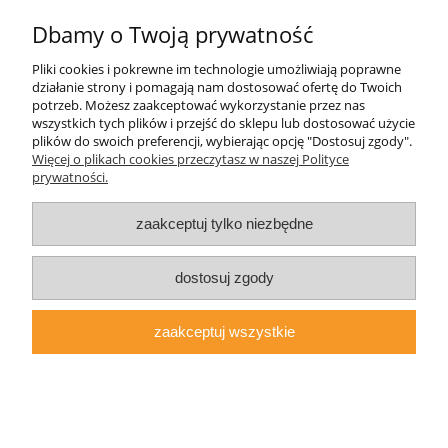
Pamiętaj, że ograniczenie przez Ciebie stosowania plików cookies,
może spowodować, że nasza witryna będzie funkcjonować w
Dbamy o Twoją prywatność
ograniczonym zakresie.
Pliki cookies i pokrewne im technologie umożliwiają poprawne
działanie strony i pomagają nam dostosować ofertę do Twoich
Informacje
potrzeb. Możesz zaakceptować wykorzystanie przez nas
wszystkich tych plików i przejść do sklepu lub dostosować użycie
plików do swoich preferencji, wybierając opcję "Dostosuj zgody".
Moje konto
Więcej o plikach cookies przeczytasz w naszej Polityce
prywatności.
Dostawa
zaakceptuj tylko niezbędne
Płatności
dostosuj zgody
OSB - pliki do pobrania
zaakceptuj wszystkie
www.osb3.pl
Internetowa Hurtownia Płyty OSB - serwis należy do
firmy Dombal
© 1996-2026 Made with ♥ in Poland
pokaż pełną wersję strony
Sklep internetowy Shoper.pl